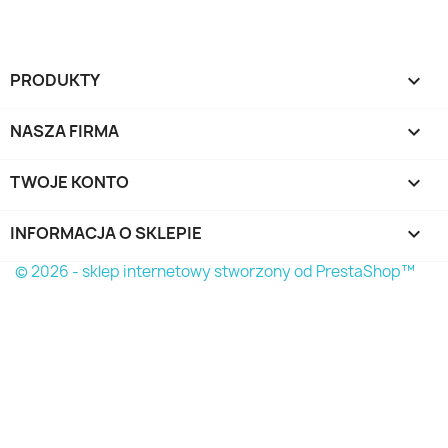
PRODUKTY

NASZA FIRMA

TWOJE KONTO

INFORMACJA O SKLEPIE
keyboard_arrow_down
© 2026 - sklep internetowy stworzony od PrestaShop™