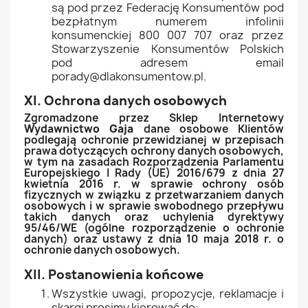
są pod przez Federację Konsumentów pod
bezpłatnym numerem infolinii
konsumenckiej 800 007 707 oraz przez
Stowarzyszenie Konsumentów Polskich
pod adresem email
porady@dlakonsumentow.pl.
XI. Ochrona danych osobowych
Zgromadzone przez Sklep Internetowy
Wydawnictwo Gaja
dane osobowe Klientów
podlegają ochronie przewidzianej w przepisach
prawa dotyczących ochrony danych osobowych,
w tym na zasadach Rozporządzenia Parlamentu
Europejskiego I Rady (UE) 2016/679 z dnia 27
kwietnia 2016 r. w sprawie ochrony osób
fizycznych w związku z przetwarzaniem danych
osobowych i w sprawie swobodnego przepływu
takich danych oraz uchylenia dyrektywy
95/46/WE (ogólne rozporządzenie o ochronie
danych) oraz ustawy z dnia 10 maja 2018 r. o
ochronie danych osobowych.
XII. Postanowienia końcowe
Wszystkie uwagi, propozycje, reklamacje i
skargi prosimy kierować do: