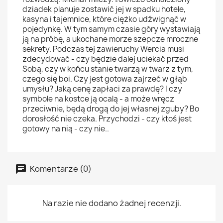
dziadek planuje zostawić jej w spadku hotele,
kasyna i tajemnice, które ciężko udźwignąć w
pojedynkę. W tym samym czasie góry wystawiają
ją na próbę, a ukochane morze szepcze mroczne
sekrety. Podczas tej zawieruchy Wercia musi
zdecydować - czy będzie dalej uciekać przed
Sobą, czy w końcu stanie twarzą w twarz z tym,
czego się boi.
Czy jest gotowa zajrzeć w głąb
umysłu? Jaką cenę zapłaci za prawdę? I czy
symbole na kostce ją ocalą - a może wręcz
przeciwnie, będą drogą do jej własnej zguby?
Bo
dorosłość nie czeka. Przychodzi - czy ktoś jest
gotowy na nią - czy nie..
Komentarze (0)
Na razie nie dodano żadnej recenzji.